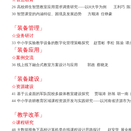
26
高校师生智慧教室应用需求调查研究
——
以H大学为例 王利巧 陈
30
智慧课堂的内涵特征、困境及发展趋势 方顺涛 任铮豪
「装备管理」
☆业务研讨
33
中小学实验教学设备的数字化管理策略探究 赵雪彬 李松 陈渝 谭
「装备应用」
☆案例交流
36
线上线下融合式教室方案设计与应用 郭政 蔡晓龙
「装备建设」
☆资源建设
41
基于云桌面的军队院校多媒体教室建设探究 贾瑞涛 孙旭 胡一南 
44
中小学农耕教育区域课程资源开发与实践研究
——
以河南省济源市为
「教学改革」
☆课程研究
48
大数据视角下高校计算机类在线课程设计思路探讨 赵安学 展金梅