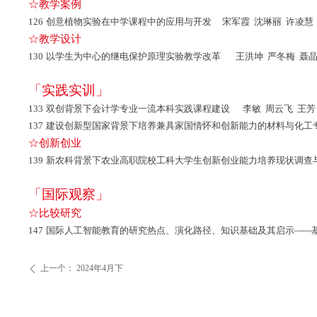
☆教学案例
126
创意植物实验在中学课程中的应用与开发 宋军霞 沈琳丽 许凌慧 
☆教学设计
130
以学生为中心的继电保护原理实验教学改革 王洪坤 严冬梅 聂晶
「实践实训」
133
双创背景下会计学专业一流本科实践课程建设 李敏 周云飞 王芳
137
建设创新型国家背景下培养兼具家国情怀和创新能力的材料与化工
☆创新创业
139
新农科背景下农业高职院校工科大学生创新创业能力培养现状调查与
「国际观察」
☆比较研究
147
国际人工智能教育的研究热点、演化路径、知识基础及其启示
——
上一个：
2024年4月下
ꄴ