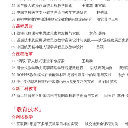
52
国产嵌入式操作系统工程教学探索 王建花 朱宜斌
55
中职学校医学专业教学理论与教学方法研究 林秀琼
58
在初中生物学中渗透生物安全教育的有效途径研究 项雯琪 李三相
☆课程思政
61
线性代数课程中思政元素的发掘与实践 詹亮 裴峥
65
遥感技术及应用课程思政教学案例设计与实践
——
以“遥感发展历史
69
中国航天精神融入理学课程思政教学设计 吕颖
☆课程改革
72
“四双”育人模式课堂革命探索 王黎黎
76
混合式教学助力高职药理学课程思政建设
——
以镇痛药为例 阮耀
79
BOPPPS教学模式在新能源材料与器件教学中的应用与实践 徐妙 
83
中小学信息科技课程中常态化融入党史学习的实践 童宇阳 贺杰
☆新工科教育
87
新工科背景下船体结构与制图课程教学创新与实践 田玉芹 李丹 
「教育技术」
☆网络教学
92
互联网+形态下多维度教学目标的实现
——
以交通安全课程为例 韩锐