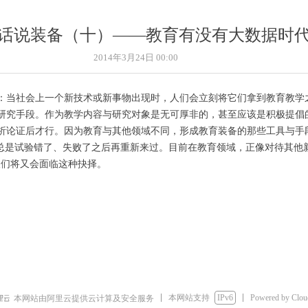
话说装备（十）——教育有没有大数据时
2014年3月24日
00:00
当社会上一个新技术或新事物出现时，人们会立刻将它们拿到教育教学
研究手段。作为教学内容与研究对象是无可厚非的，甚至应该是积极提倡
析论证后才行。因为教育与其他领域不同，形成教育装备的那些工具与手
能总是试验错了、失败了之后再重新来过。目前在教育领域，正像对待其他
人们将又会面临这种抉择。
本网站支持
IPv6
Powered by Clo
本网站由阿里云提供云计算及安全服务