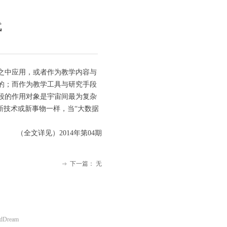
代
之中应用，或者作为教学内容与
的；而作为教学工具与研究手段
段的作用对象是宇宙间最为复杂
新技术或新事物一样，当“大数据
（全文详见）2014年第04期
下一篇：
无
ꁹ
udDream